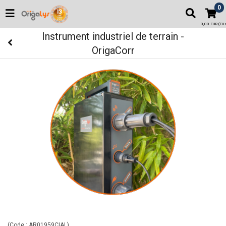
0
0,00 EUR (EU o
Instrument industriel de terrain -
OrigaCorr
(Code :
AR01959CIAL
)