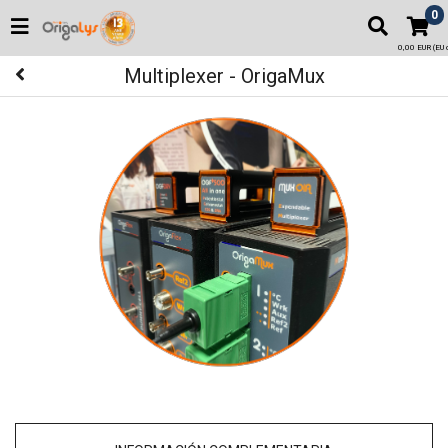
0
0,00 EUR (EU o
Multiplexer - OrigaMux