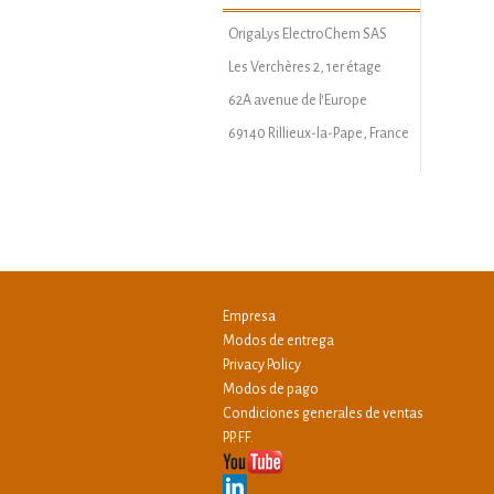
OrigaLys ElectroChem SAS
Les Verchères 2, 1er étage
62A avenue de l'Europe
69140 Rillieux-la-Pape, France
Empresa
Modos de entrega
Privacy Policy
Modos de pago
Condiciones generales de ventas
PP. FF.