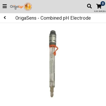
0
0,00 EUR (EU o
OrigaSens - Combined pH Electrode