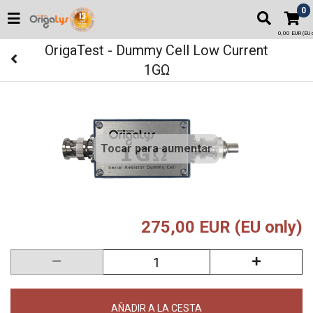
0
0,00 EUR (EU o
OrigaTest - Dummy Cell Low Current
1GΩ
Tocar para aumentar
275,00 EUR (EU only)
AÑADIR A LA CESTA