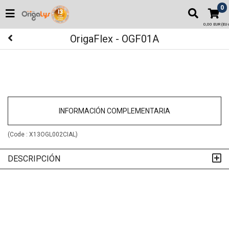
0
0,00 EUR (EU o
OrigaFlex - OGF01A
INFORMACIÓN COMPLEMENTARIA
(Code :
X13OGL002CIAL
)
DESCRIPCIÓN